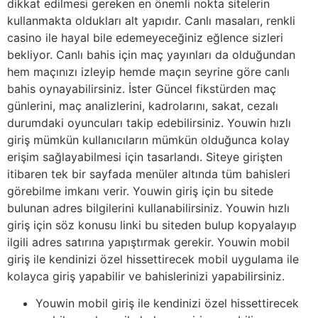
dikkat edilmesi gereken en önemli nokta sitelerin
kullanmakta oldukları alt yapıdır. Canlı masaları, renkli
casino ile hayal bile edemeyeceğiniz eğlence sizleri
bekliyor. Canlı bahis için maç yayınları da olduğundan
hem maçınızı izleyip hemde maçın seyrine göre canlı
bahis oynayabilirsiniz. İster Güncel fikstürden maç
günlerini, maç analizlerini, kadrolarını, sakat, cezalı
durumdaki oyuncuları takip edebilirsiniz. Youwin hızlı
giriş mümkün kullanıcıların mümkün olduğunca kolay
erişim sağlayabilmesi için tasarlandı. Siteye girişten
itibaren tek bir sayfada menüler altında tüm bahisleri
görebilme imkanı verir. Youwin giriş için bu sitede
bulunan adres bilgilerini kullanabilirsiniz. Youwin hızlı
giriş için söz konusu linki bu siteden bulup kopyalayıp
ilgili adres satırına yapıştırmak gerekir. Youwin mobil
giriş ile kendinizi özel hissettirecek mobil uygulama ile
kolayca giriş yapabilir ve bahislerinizi yapabilirsiniz.
Youwin mobil giriş ile kendinizi özel hissettirecek