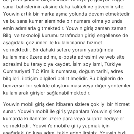
sanal bahislerinin aksine daha kaliteli ve güvenilir site.
Youwin artık bir markalaşma yolunda devam etmektedir
ve bu sana kumar aleminde bir numara olma yolunda
emin adımlarla gitmektedir. Youwin giriş zaman zaman
Bilgi ve teknoloji kurumu tarafından girişi engellense de
aşağıdaki çözümler ile kullanıcılarına hizmet
vermektedir. Bir dahaki sefere yorum yaptığımda
kullanılmak üzere adımı, e-posta adresimi ve web site
adresimi bu tarayıcıya kaydet. İsim soy ismi, Türkiye
Cumhuriyeti T.C Kimlik numarası, doğum tarihi, adres
bilgileri, iletişim bilgileri belirtilmelidir. Bu bilgilerin de
benzersiz bir şekilde oluşturulması veya diğer yöntemler
kullanılarak girişler sağlanabilmektedir.
Youwin mobil giriş den itibaren sizlere çok iyi bir hizmet
sunar. Youwin mobil ile giriş yapanlara Youwin şirketi
kumarda kullanmak üzere para veya sürpriz hediyeler
vermektedir. Youwin’e mobil’e giriş yapmak için
aşağıdaki üç kısa adımı takip edebilirsiniz. Youwin hızlı