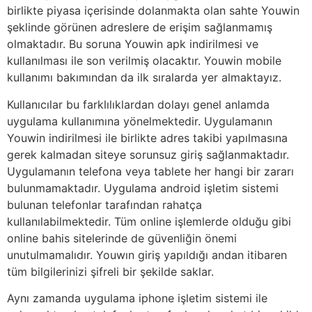
birlikte piyasa içerisinde dolanmakta olan sahte Youwin
şeklinde görünen adreslere de erişim sağlanmamış
olmaktadır. Bu soruna Youwin apk indirilmesi ve
kullanılması ile son verilmiş olacaktır. Youwin mobile
kullanımı bakımından da ilk sıralarda yer almaktayız.
Kullanıcılar bu farklılıklardan dolayı genel anlamda
uygulama kullanımına yönelmektedir. Uygulamanın
Youwin indirilmesi ile birlikte adres takibi yapılmasına
gerek kalmadan siteye sorunsuz giriş sağlanmaktadır.
Uygulamanın telefona veya tablete her hangi bir zararı
bulunmamaktadır. Uygulama android işletim sistemi
bulunan telefonlar tarafından rahatça
kullanılabilmektedir. Tüm online işlemlerde olduğu gibi
online bahis sitelerinde de güvenliğin önemi
unutulmamalıdır. Youwın giriş yapıldığı andan itibaren
tüm bilgilerinizi şifreli bir şekilde saklar.
Aynı zamanda uygulama iphone işletim sistemi ile