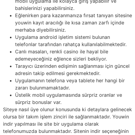
mobil uygulama ile kolayca giriş yapabilir ve
bahislerinizi yapabilirsiniz.
Eğlenirken para kazanmanıza fırsat tanıyan sitesine
youwin kayıt aracılığı ile kısa zaman zarfı içinde
merhaba diyebilirsiniz.
Uygulama android işletim sistemi bulunan
telefonlar tarafından rahatça kullanılabilmektedir.
Canlı masaları, renkli casino ile hayal bile
edemeyeceğiniz eğlence sizleri bekliyor.
Tarayıcı üzerinden edişimin sağlanması için güncel
adresin takip edilmesi gerekmektedir.
Uygulamanın telefona veya tablete her hangi bir
zararı bulunmamaktadır.
Üstelik mobil uygulamasında sürpriz oranlar ve
sürpriz bonuslar var.
Siteye nasıl üye olunur konusunda ki detaylara gelinecek
olursa bir takım işlem zinciri ile sağlanmaktadır. Youwin
indir yapılması ile site bir uygulama olarak
telefonumuzda bulunmaktadır. Sitenin indir seçeneğinin