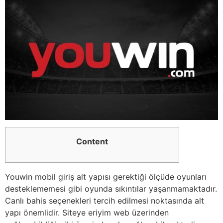
Content
Youwin mobil giriş alt yapısı gerektiği ölçüde oyunları
desteklememesi gibi oyunda sıkıntılar yaşanmamaktadır.
Canlı bahis seçenekleri tercih edilmesi noktasında alt
yapı önemlidir. Siteye eriyim web üzerinden