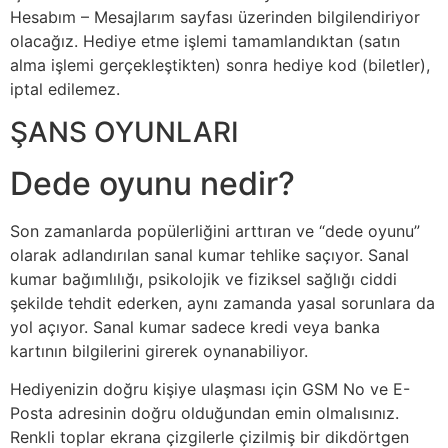
Hesabım – Mesajlarım sayfası üzerinden bilgilendiriyor
olacağız. Hediye etme işlemi tamamlandıktan (satın
alma işlemi gerçekleştikten) sonra hediye kod (biletler),
iptal edilemez.
ŞANS OYUNLARI
Dede oyunu nedir?
Son zamanlarda popülerliğini arttıran ve “dede oyunu”
olarak adlandırılan sanal kumar tehlike saçıyor. Sanal
kumar bağımlılığı, psikolojik ve fiziksel sağlığı ciddi
şekilde tehdit ederken, aynı zamanda yasal sorunlara da
yol açıyor. Sanal kumar sadece kredi veya banka
kartının bilgilerini girerek oynanabiliyor.
Hediyenizin doğru kişiye ulaşması için GSM No ve E-
Posta adresinin doğru olduğundan emin olmalısınız.
Renkli toplar ekrana çizgilerle çizilmiş bir dikdörtgen