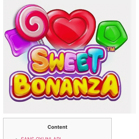
Content
ŞANS OYUNLARI