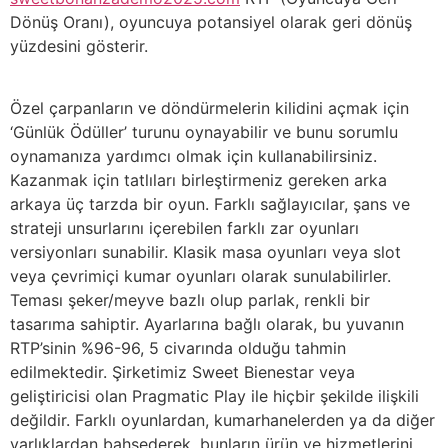
Dönüş Oranı), oyuncuya potansiyel olarak geri dönüş
yüzdesini gösterir.
Özel çarpanların ve döndürmelerin kilidini açmak için
‘Günlük Ödüller’ turunu oynayabilir ve bunu sorumlu
oynamanıza yardımcı olmak için kullanabilirsiniz.
Kazanmak için tatlıları birleştirmeniz gereken arka
arkaya üç tarzda bir oyun. Farklı sağlayıcılar, şans ve
strateji unsurlarını içerebilen farklı zar oyunları
versiyonları sunabilir. Klasik masa oyunları veya slot
veya çevrimiçi kumar oyunları olarak sunulabilirler.
Teması şeker/meyve bazlı olup parlak, renkli bir
tasarıma sahiptir. Ayarlarına bağlı olarak, bu yuvanın
RTP’sinin %96-96, 5 civarında olduğu tahmin
edilmektedir. Şirketimiz Sweet Bienestar veya
geliştiricisi olan Pragmatic Play ile hiçbir şekilde ilişkili
değildir. Farklı oyunlardan, kumarhanelerden ya da diğer
varlıklardan bahsederek, bunların ürün ve hizmetlerini