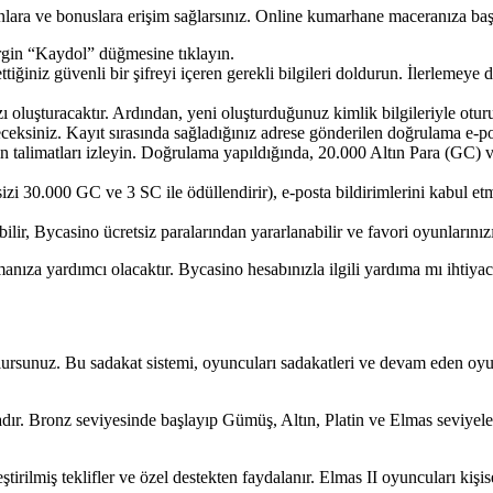
nlara ve bonuslara erişim sağlarsınız. Online kumarhane maceranıza baş
irgin “Kaydol” düğmesine tıklayın.
 ettiğiniz güvenli bir şifreyi içeren gerekli bilgileri doldurun. İlerleme
 oluşturacaktır. Ardından, yeni oluşturduğunuz kimlik bilgileriyle otur
leceksiniz. Kayıt sırasında sağladığınız adrese gönderilen doğrulama e-po
n talimatları izleyin. Doğrulama yapıldığında, 20.000 Altın Para (GC) 
(sizi 30.000 GC ve 3 SC ile ödüllendirir), e-posta bildirimlerini kab
lir, Bycasino ücretsiz paralarından yararlanabilir ve favori oyunlarınız
nıza yardımcı olacaktır. Bycasino hesabınızla ilgili yardıma mı ihtiyacı
ursunuz. Bu sadakat sistemi, oyuncuları sadakatleri ve devam eden oyun
ır. Bronz seviyesinde başlayıp Gümüş, Altın, Platin ve Elmas seviyeleri
leştirilmiş teklifler ve özel destekten faydalanır. Elmas II oyuncuları ki