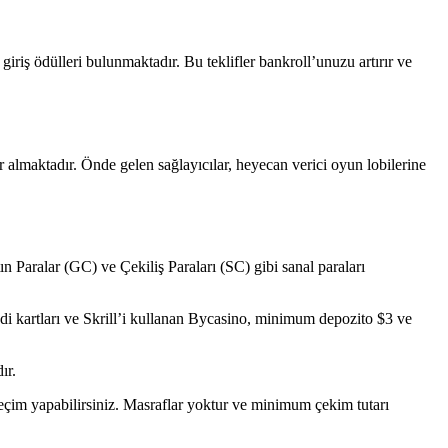
iriş ödülleri bulunmaktadır. Bu teklifler bankroll’unuzu artırır ve
r almaktadır. Önde gelen sağlayıcılar, heyecan verici oyun lobilerine
n Paralar (GC) ve Çekiliş Paraları (SC) gibi sanal paraları
redi kartları ve Skrill’i kullanan Bycasino, minimum depozito $3 ve
ır.
 seçim yapabilirsiniz. Masraflar yoktur ve minimum çekim tutarı