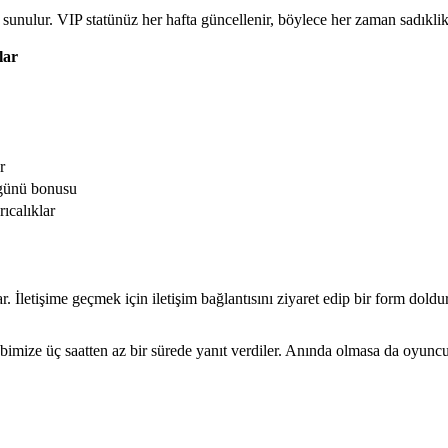
 sunulur. VIP statünüz her hafta güncellenir, böylece her zaman sadıklik
lar
r
 günü bonusu
rıcalıklar
. İletişime geçmek için iletişim bağlantısını ziyaret edip bir form doldu
ebimize üç saatten az bir sürede yanıt verdiler. Anında olmasa da oyuncu 