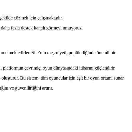
 şekilde çözmek için çalışmaktadır.
e daha fazla destek kanalı görmeyi umuyoruz.
ın etmektedirler. Site’nin meşruiyeti, popülerliğinde önemli bir
a, platformun çevrimiçi oyun dünyasındaki itibarını güçlendirir.
oluşturur. Bu sistem, tüm oyuncular için eşit bir oyun ortamı sunar.
nı ve güvenilirliğini artırır.