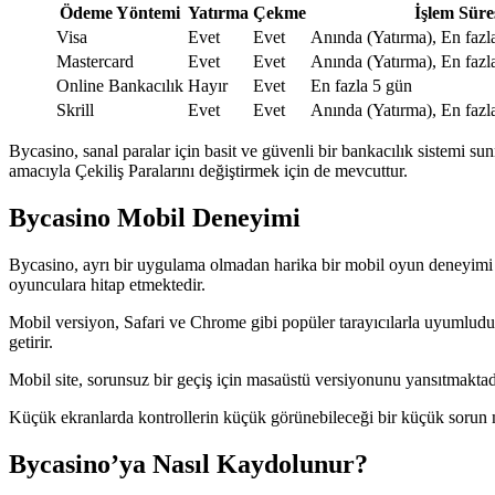
Ödeme Yöntemi
Yatırma
Çekme
İşlem Süre
Visa
Evet
Evet
Anında (Yatırma), En faz
Mastercard
Evet
Evet
Anında (Yatırma), En faz
Online Bankacılık
Hayır
Evet
En fazla 5 gün
Skrill
Evet
Evet
Anında (Yatırma), En faz
Bycasino, sanal paralar için basit ve güvenli bir bankacılık sistemi sun
amacıyla Çekiliş Paralarını değiştirmek için de mevcuttur.
Bycasino Mobil Deneyimi
Bycasino, ayrı bir uygulama olmadan harika bir mobil oyun deneyimi s
oyunculara hitap etmektedir.
Mobil versiyon, Safari ve Chrome gibi popüler tarayıcılarla uyumludur.
getirir.
Mobil site, sorunsuz bir geçiş için masaüstü versiyonunu yansıtmaktad
Küçük ekranlarda kontrollerin küçük görünebileceği bir küçük sorun me
Bycasino’ya Nasıl Kaydolunur?