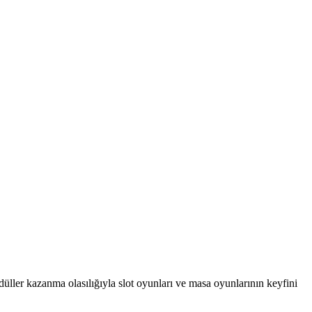
ller kazanma olasılığıyla slot oyunları ve masa oyunlarının keyfini