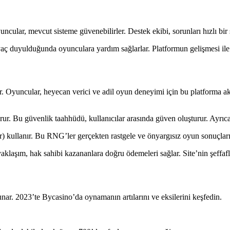
ncular, mevcut sisteme güvenebilirler. Destek ekibi, sorunları hızlı bir
iyaç duyulduğunda oyunculara yardım sağlarlar. Platformun gelişmesi il
ur. Oyuncular, heyecan verici ve adil oyun deneyimi için bu platforma ak
orur. Bu güvenlik taahhüdü, kullanıcılar arasında güven oluşturur. Ayrıc
) kullanır. Bu RNG’ler gerçekten rastgele ve önyargısız oyun sonuçları 
aklaşım, hak sahibi kazananlara doğru ödemeleri sağlar. Site’nin şeffaflığı
nar. 2023’te Bycasino’da oynamanın artılarını ve eksilerini keşfedin.