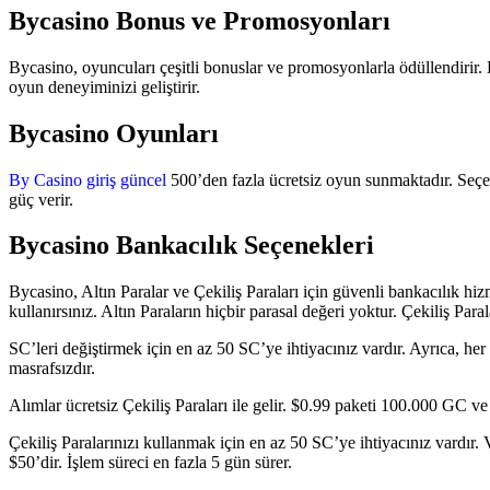
Bycasino Bonus ve Promosyonları
Bycasino, oyuncuları çeşitli bonuslar ve promosyonlarla ödüllendirir. 
oyun deneyiminizi geliştirir.
Bycasino Oyunları
By Сasino giriş güncel
500’den fazla ücretsiz oyun sunmaktadır. Seçene
güç verir.
Bycasino Bankacılık Seçenekleri
Bycasino, Altın Paralar ve Çekiliş Paraları için güvenli bankacılık hi
kullanırsınız. Altın Paraların hiçbir parasal değeri yoktur. Çekiliş Parala
SC’leri değiştirmek için en az 50 SC’ye ihtiyacınız vardır. Ayrıca, her
masrafsızdır.
Alımlar ücretsiz Çekiliş Paraları ile gelir. $0.99 paketi 100.000 GC 
Çekiliş Paralarınızı kullanmak için en az 50 SC’ye ihtiyacınız vardır.
$50’dir. İşlem süreci en fazla 5 gün sürer.