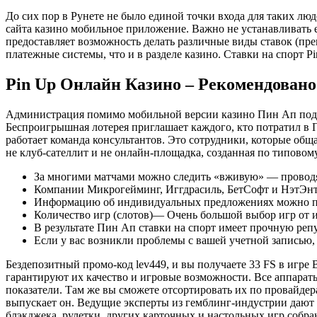
До сих пор в Рунете не было единой точки входа для таких лю
сайта казино мобильное приложение. Важно не устанавливать е
предоставляет возможность делать различные виды ставок (пр
платежные системы, что и в разделе казино. Ставки на спорт 
Pin Up Онлайн Казино – Рекомендовано 
Администрация помимо мобильной версии казино Пин Ап подго
Беспроигрышная лотерея приглашает каждого, кто потратил в П
работает команда консультантов. Это сотрудники, которые обща
не клуб-сателлит и не онлайн-площадка, созданная по типовому
За многими матчами можно следить «вживую» — проводя
Компании Микрогейминг, Иггдрасиль, БетСофт и НэтЭнт
Информацию об индивидуальных предложениях можно по
Количество игр (слотов)— Очень большой выбор игр от 
В результате Пин Ап ставки на спорт имеет прочную ре
Если у вас возникли проблемы с вашей учетной записью, 
Бездепозитный промо-код lev449, и вы получаете 33 FS в игре
гарантируют их качество и игровые возможности. Все аппара
показатели. Там же вы сможете отсортировать их по провайдер
выпускает он. Ведущие эксперты из гемблинг-индустрии дают
блэкджека, рулетки, других карточных и настольных игр собр