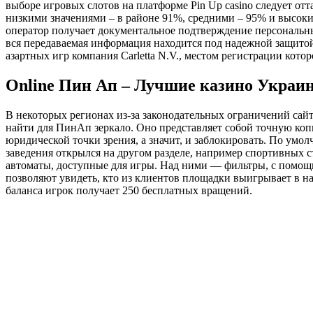
выборе игровых слотов на платформе Pin Up casino следует отт
низкими значениями – в районе 91%, средними – 95% и высоки
оператор получает документальное подтверждение персональных
вся передаваемая информация находится под надежной защитой 
азартных игр компания Carletta N.V., местом регистрации кот
Online Пин Ап – Лучшие казино Украи
В некоторых регионах из-за законодательных ограничений сайт
найти для ПинАп зеркало. Оно представляет собой точную копи
юридической точки зрения, а значит, и заблокировать. По умо
заведения открылся на другом разделе, например спортивных с
автоматы, доступные для игры. Над ними — фильтры, с помощь
позволяют увидеть, кто из клиентов площадки выигрывает в н
баланса игрок получает 250 бесплатных вращений.