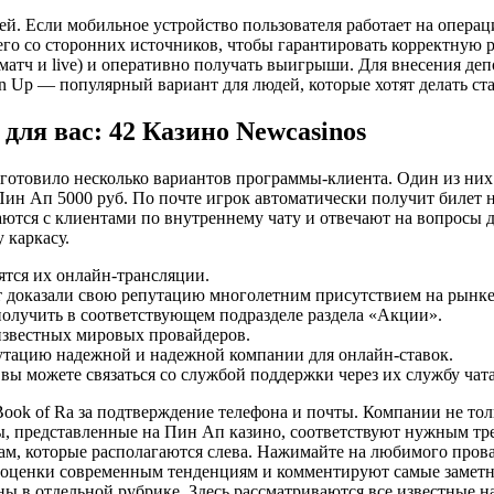
дей. Если мобильное устройство пользователя работает на опера
го со сторонних источников, чтобы гарантировать корректную ра
ематч и live) и оперативно получать выигрыши. Для внесения д
Pin Up — популярный вариант для людей, которые хотят делать с
для вас: 42 Казино Newcasinos
товило несколько вариантов программы-клиента. Один из них 
ин Ап 5000 руб. По почте игрок автоматически получит билет н
ются с клиентами по внутреннему чату и отвечают на вопросы др
 каркасу.
тся их онлайн-трансляции.
 доказали свою репутацию многолетним присутствием на рынке
лучить в соответствующем подразделе раздела «Акции».
известных мировых провайдеров.
путацию надежной и надежной компании для онлайн-ставок.
вы можете связаться со службой поддержки через их службу чата
 Book of Ra за подтверждение телефона и почты. Компании не т
ты, представленные на Пин Ап казино, соответствуют нужным т
ам, которые располагаются слева. Нажимайте на любимого прова
 оценки современным тенденциям и комментируют самые заметны
аны в отдельной рубрике. Здесь рассматриваются все известные