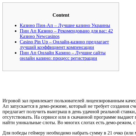
Skip
to
Content
content
Казино Пин-Ап – Лучшие казино Украины
Пин Ап Казино – Рекомендовано для вас: 42
Казино Newcasinos
Casino Pin Up – Онлайн-казино предлагает
лучший коэффициент компенсации
Пин Ап Онлайн Казино – Лучшие сайты
онлайн казино: процесс регистрации
Игровой зал привлекает пользователей лицензированным кач
Ап запускается в демо-режиме, который не требует создания с
предлагает получить выигрыш в день удачной реальной ставки,
отсутствовать. На сервисе или в скачанной программе выдают 
найти уникальные слоты. Во многих слотах есть демо-режим, с
Для победы геймеру необходимо набрать сумму в 21 очко (или 