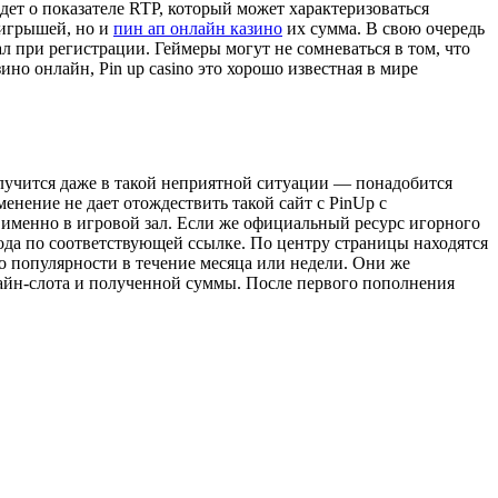
идет о показателе RTP, который может характеризоваться
ыигрышей, но и
пин ап онлайн казино
их сумма. В свою очередь
л при регистрации. Геймеры могут не сомневаться в том, что
но онлайн, Pin up casino это хорошо известная в мире
олучится даже в такой неприятной ситуации — понадобится
енение не дает отождествить такой сайт с PinUp с
т именно в игровой зал. Если же официальный ресурс игорного
хода по соответствующей ссылке. По центру страницы находятся
 популярности в течение месяца или недели. Они же
лайн-слота и полученной суммы. После первого пополнения