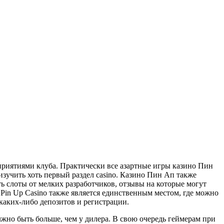
риятиями клуба. Практически все азартные игры казино Пин
изучить хоть первый раздел casino. Казино Пин Ап также
ь слоты от мелких разработчиков, отзывы на которые могут
Pin Up Casino также является единственным местом, где можно
каких-либо депозитов и регистрации.
лжно быть больше, чем у дилера. В свою очередь геймерам при