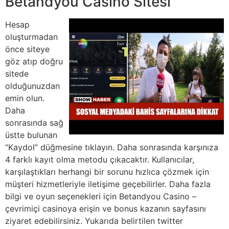
Betandyou Casino Sitesi
Hesap
oluşturmadan
önce siteye
göz atıp doğru
sitede
olduğunuzdan
emin olun.
Daha
sonrasında sağ
üstte bulunan
“Kaydol” düğmesine tıklayın. Daha sonrasında karşınıza
4 farklı kayıt olma metodu çıkacaktır. Kullanıcılar,
karşılaştıkları herhangi bir sorunu hızlıca çözmek için
müşteri hizmetleriyle iletişime geçebilirler. Daha fazla
bilgi ve oyun seçenekleri için Betandyou Casino –
çevrimiçi casinoya erişin ve bonus kazanın sayfasını
ziyaret edebilirsiniz. Yukarıda belirtilen twitter