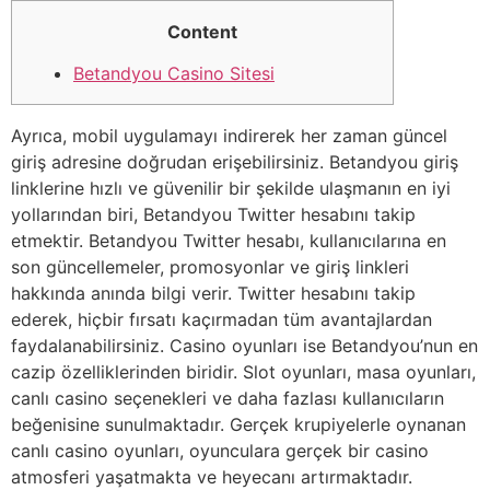
Content
Betandyou Casino Sitesi
Ayrıca, mobil uygulamayı indirerek her zaman güncel
giriş adresine doğrudan erişebilirsiniz. Betandyou giriş
linklerine hızlı ve güvenilir bir şekilde ulaşmanın en iyi
yollarından biri, Betandyou Twitter hesabını takip
etmektir. Betandyou Twitter hesabı, kullanıcılarına en
son güncellemeler, promosyonlar ve giriş linkleri
hakkında anında bilgi verir. Twitter hesabını takip
ederek, hiçbir fırsatı kaçırmadan tüm avantajlardan
faydalanabilirsiniz. Casino oyunları ise Betandyou’nun en
cazip özelliklerinden biridir. Slot oyunları, masa oyunları,
canlı casino seçenekleri ve daha fazlası kullanıcıların
beğenisine sunulmaktadır. Gerçek krupiyelerle oynanan
canlı casino oyunları, oyunculara gerçek bir casino
atmosferi yaşatmakta ve heyecanı artırmaktadır.