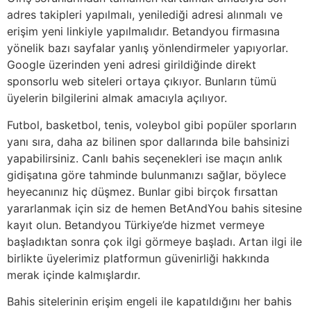
adres takipleri yapılmalı, yenilediği adresi alınmalı ve
erişim yeni linkiyle yapılmalıdır. Betandyou firmasına
yönelik bazı sayfalar yanlış yönlendirmeler yapıyorlar.
Google üzerinden yeni adresi girildiğinde direkt
sponsorlu web siteleri ortaya çıkıyor. Bunların tümü
üyelerin bilgilerini almak amacıyla açılıyor.
Futbol, basketbol, tenis, voleybol gibi popüler sporların
yanı sıra, daha az bilinen spor dallarında bile bahsinizi
yapabilirsiniz. Canlı bahis seçenekleri ise maçın anlık
gidişatına göre tahminde bulunmanızı sağlar, böylece
heyecanınız hiç düşmez. Bunlar gibi birçok fırsattan
yararlanmak için siz de hemen BetAndYou bahis sitesine
kayıt olun. Betandyou Türkiye’de hizmet vermeye
başladıktan sonra çok ilgi görmeye başladı. Artan ilgi ile
birlikte üyelerimiz platformun güvenirliği hakkında
merak içinde kalmışlardır.
Bahis sitelerinin erişim engeli ile kapatıldığını her bahis