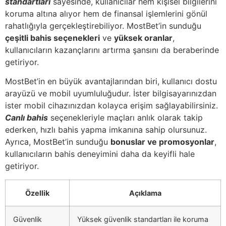
standartları
sayesinde, kullanıcılar hem kişisel bilgilerini
koruma altına alıyor hem de finansal işlemlerini gönül
rahatlığıyla gerçekleştirebiliyor. MostBet’in sunduğu
çeşitli bahis seçenekleri
ve
yüksek oranlar
,
kullanıcıların kazançlarını artırma şansını da beraberinde
getiriyor.
MostBet’in en büyük avantajlarından biri, kullanıcı dostu
arayüzü ve mobil uyumluluğudur. İster bilgisayarınızdan
ister mobil cihazınızdan kolayca erişim sağlayabilirsiniz.
Canlı bahis
seçenekleriyle maçları anlık olarak takip
ederken, hızlı bahis yapma imkanına sahip olursunuz.
Ayrıca, MostBet’in sunduğu
bonuslar ve promosyonlar
,
kullanıcıların bahis deneyimini daha da keyifli hale
getiriyor.
Özellik
Açıklama
Güvenlik
Yüksek güvenlik standartları ile koruma