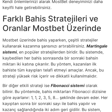
Kendi önlemlerinizi alarak MostBet deneyiminizi daha
keyifli hale getirebilirsiniz.
Farklı Bahis Stratejileri ve
Oranlar Mostbet Üzerinde
Mostbet üzerinde bahis yaparken, çeşitli stratejiler
kullanarak kazanma şansınızı artırabilirsiniz.
Martingale
sistemi
, en popüler stratejilerden biridir. Bu sistemde,
kaybedilen her bahis sonrasında bir sonraki bahsin
miktarı iki katına çıkarılır. Bu yöntem, kazanılan ilk
bahiste tüm kayıpları telafi etmeyi amaçlar. Ancak, bu
strateji yüksek risk içerir ve dikkatli kullanılmalıdır.
Bir diğer etkili strateji ise
Fibonacci sistemi
olarak
bilinir. Bu yöntemde, bahis miktarları Fibonacci dizisine
göre ayarlanır: 1, 1, 2, 3, 5, 8… şeklinde devam eder. Her
kayıptan sonra bir sonraki sayı ile bahis yapılır ve
kazanç sağlandığında iki adım geri gidilir. Bu sistem,