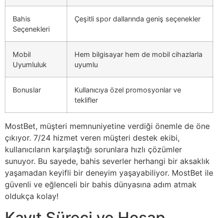
Bahis
Çeşitli spor dallarında geniş seçenekler
Seçenekleri
Mobil
Hem bilgisayar hem de mobil cihazlarla
Uyumluluk
uyumlu
Bonuslar
Kullanıcıya özel promosyonlar ve
teklifler
MostBet, müşteri memnuniyetine verdiği önemle de öne
çıkıyor. 7/24 hizmet veren müşteri destek ekibi,
kullanıcıların karşılaştığı sorunlara hızlı çözümler
sunuyor. Bu sayede, bahis severler herhangi bir aksaklık
yaşamadan keyifli bir deneyim yaşayabiliyor. MostBet ile
güvenli ve eğlenceli bir bahis dünyasına adım atmak
oldukça kolay!
Kayıt Süreci ve Hesap