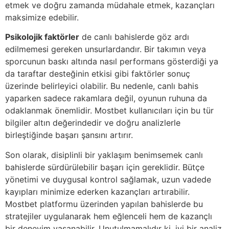
etmek ve doğru zamanda müdahale etmek, kazançları
maksimize edebilir.
Psikolojik faktörler
de canlı bahislerde göz ardı
edilmemesi gereken unsurlardandır. Bir takımın veya
sporcunun baskı altında nasıl performans gösterdiği ya
da taraftar desteğinin etkisi gibi faktörler sonuç
üzerinde belirleyici olabilir. Bu nedenle, canlı bahis
yaparken sadece rakamlara değil, oyunun ruhuna da
odaklanmak önemlidir. Mostbet kullanıcıları için bu tür
bilgiler altın değerindedir ve doğru analizlerle
birleştiğinde başarı şansını artırır.
Son olarak, disiplinli bir yaklaşım benimsemek canlı
bahislerde sürdürülebilir başarı için gereklidir. Bütçe
yönetimi ve duygusal kontrol sağlamak, uzun vadede
kayıpları minimize ederken kazançları artırabilir.
Mostbet platformu üzerinden yapılan bahislerde bu
stratejiler uygulanarak hem eğlenceli hem de kazançlı
bir deneyim yaşanabilir. Unutulmamalıdır ki, iyi bir analiz