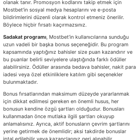
olanak tanır. Promosyon kodlarını takip etmek için
Mostbet’in sosyal medya hesaplarını ve e-posta
bildirimlerini düzenli olarak kontrol etmeniz önerilir.
Böylece hiçbir fırsatı kaçırmazsınız.
Sadakat programı
, Mostbet’in kullanıcılarına sunduğu
uzun vadeli bir başka bonus seçeneğidir. Bu program
kapsamında yaptığınız bahisler size puan kazandırır ve
bu puanlar belirli seviyelere ulaştığında farklı ödüller
alabilirsiniz. Ödüller arasında bedava bahisler, nakit para
iadesi veya özel etkinliklere katılım gibi seçenekler
bulunmaktadır.
Bonus fırsatlarından maksimum düzeyde yararlanmak
için dikkat edilmesi gereken en önemli husus, her
bonusun kendine özgü şartları olduğudur. Bonusları
kullanmadan önce mutlaka ilgili şartları okuyup
anlamalısınız. Ayrıca, aktif bonusların çevrim şartlarını
yerine getirmek de önemlidir; aksi takdirde bonuslar
iptal edilebilir veya kazançlarınız geri alınabilir.