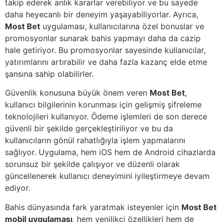
takip ederek anlık kararlar verebiliyor ve bu sayede
daha heyecanlı bir deneyim yaşayabiliyorlar. Ayrıca,
Most Bet
uygulaması, kullanıcılarına özel bonuslar ve
promosyonlar sunarak bahis yapmayı daha da cazip
hale getiriyor. Bu promosyonlar sayesinde kullanıcılar,
yatırımlarını artırabilir ve daha fazla kazanç elde etme
şansına sahip olabilirler.
Güvenlik konusuna büyük önem veren
Most Bet
,
kullanıcı bilgilerinin korunması için gelişmiş şifreleme
teknolojileri kullanıyor. Ödeme işlemleri de son derece
güvenli bir şekilde gerçekleştiriliyor ve bu da
kullanıcıların gönül rahatlığıyla işlem yapmalarını
sağlıyor. Uygulama, hem iOS hem de Android cihazlarda
sorunsuz bir şekilde çalışıyor ve düzenli olarak
güncellenerek kullanıcı deneyimini iyileştirmeye devam
ediyor.
Bahis dünyasında fark yaratmak isteyenler için
Most Bet
mobil uygulaması
, hem yenilikçi özellikleri hem de