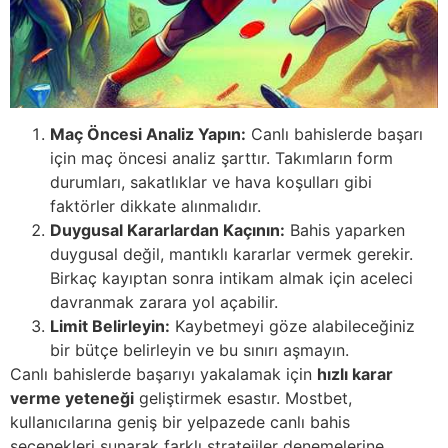
Maç Öncesi Analiz Yapın:
Canlı bahislerde başarı
için maç öncesi analiz şarttır. Takımların form
durumları, sakatlıklar ve hava koşulları gibi
faktörler dikkate alınmalıdır.
Duygusal Kararlardan Kaçının:
Bahis yaparken
duygusal değil, mantıklı kararlar vermek gerekir.
Birkaç kayıptan sonra intikam almak için aceleci
davranmak zarara yol açabilir.
Limit Belirleyin:
Kaybetmeyi göze alabileceğiniz
bir bütçe belirleyin ve bu sınırı aşmayın.
Canlı bahislerde başarıyı yakalamak için
hızlı karar
verme yeteneği
geliştirmek esastır. Mostbet,
kullanıcılarına geniş bir yelpazede canlı bahis
seçenekleri sunarak farklı stratejiler denemelerine