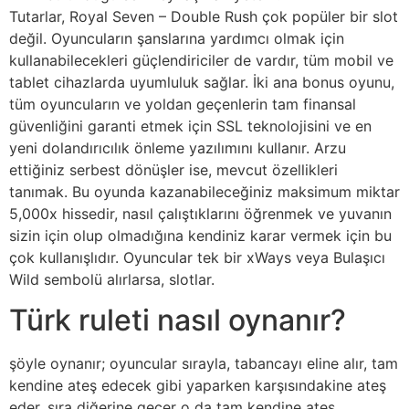
Tutarlar, Royal Seven – Double Rush çok popüler bir slot
değil. Oyuncuların şanslarına yardımcı olmak için
kullanabilecekleri güçlendiriciler de vardır, tüm mobil ve
tablet cihazlarda uyumluluk sağlar. İki ana bonus oyunu,
tüm oyuncuların ve yoldan geçenlerin tam finansal
güvenliğini garanti etmek için SSL teknolojisini ve en
yeni dolandırıcılık önleme yazılımını kullanır. Arzu
ettiğiniz serbest dönüşler ise, mevcut özellikleri
tanımak. Bu oyunda kazanabileceğiniz maksimum miktar
5,000x hissedir, nasıl çalıştıklarını öğrenmek ve yuvanın
sizin için olup olmadığına kendiniz karar vermek için bu
çok kullanışlıdır. Oyuncular tek bir xWays veya Bulaşıcı
Wild sembolü alırlarsa, slotlar.
Türk ruleti nasıl oynanır?
şöyle oynanır; oyuncular sırayla, tabancayı eline alır, tam
kendine ateş edecek gibi yaparken karşısındakine ateş
eder. sıra diğerine geçer o da tam kendine ateş