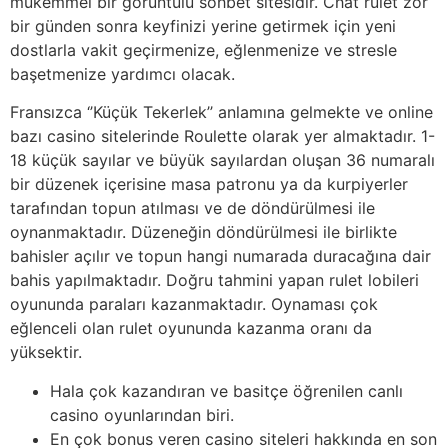
mükemmel bir görüntülü sohbet sitesidir. Chat rulet zor
bir günden sonra keyfinizi yerine getirmek için yeni
dostlarla vakit geçirmenize, eğlenmenize ve stresle
başetmenize yardımcı olacak.
Fransızca ‘’Küçük Tekerlek’’ anlamına gelmekte ve online
bazı casino sitelerinde Roulette olarak yer almaktadır. 1-
18 küçük sayılar ve büyük sayılardan oluşan 36 numaralı
bir düzenek içerisine masa patronu ya da kurpiyerler
tarafından topun atılması ve de döndürülmesi ile
oynanmaktadır. Düzeneğin döndürülmesi ile birlikte
bahisler açılır ve topun hangi numarada duracağına dair
bahis yapılmaktadır. Doğru tahmini yapan rulet lobileri
oyununda paraları kazanmaktadır. Oynaması çok
eğlenceli olan rulet oyununda kazanma oranı da
yüksektir.
Hala çok kazandıran ve basitçe öğrenilen canlı
casino oyunlarından biri.
En çok bonus veren casino siteleri hakkında en son