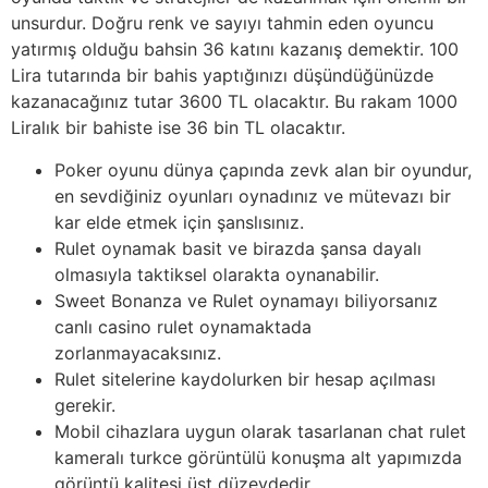
unsurdur. Doğru renk ve sayıyı tahmin eden oyuncu
yatırmış olduğu bahsin 36 katını kazanış demektir. 100
Lira tutarında bir bahis yaptığınızı düşündüğünüzde
kazanacağınız tutar 3600 TL olacaktır. Bu rakam 1000
Liralık bir bahiste ise 36 bin TL olacaktır.
Poker oyunu dünya çapında zevk alan bir oyundur,
en sevdiğiniz oyunları oynadınız ve mütevazı bir
kar elde etmek için şanslısınız.
Rulet oynamak basit ve birazda şansa dayalı
olmasıyla taktiksel olarakta oynanabilir.
Sweet Bonanza ve Rulet oynamayı biliyorsanız
canlı casino rulet oynamaktada
zorlanmayacaksınız.
Rulet sitelerine kaydolurken bir hesap açılması
gerekir.
Mobil cihazlara uygun olarak tasarlanan chat rulet
kameralı turkce görüntülü konuşma alt yapımızda
görüntü kalitesi üst düzeydedir.