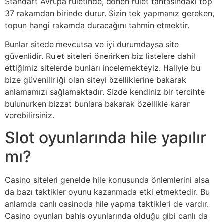
Standart Avrupa ruletinde, dönen rulet tahtasındaki top
37 rakamdan birinde durur. Sizin tek yapmanız gereken,
topun hangi rakamda duracağını tahmin etmektir.
Bunlar sitede mevcutsa ve iyi durumdaysa site
güvenlidir. Rulet siteleri önerirken biz listelere dahil
ettiğimiz sitelerde bunları incelemekteyiz. Haliyle bu
bize güvenilirliği olan siteyi özelliklerine bakarak
anlamamızı sağlamaktadır. Sizde kendiniz bir tercihte
bulunurken bizzat bunlara bakarak özellikle karar
verebilirsiniz.
Slot oyunlarında hile yapılır
mı?
Casino siteleri genelde hile konusunda önlemlerini alsa
da bazı taktikler oyunu kazanmada etki etmektedir. Bu
anlamda canlı casinoda hile yapma taktikleri de vardır.
Casino oyunları bahis oyunlarında olduğu gibi canlı da