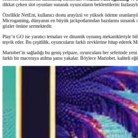
dikkat çeken slot oyunları sunarak oyuncuların beklentilerini fazlasıyl
Özellikle NetEnt, kullanıcı dostu arayüzü ve yüksek ödeme oranlarıyla
Microgaming, dünyanın en büyük jackpotlarından bazılarını sunarak o
gözler önüne sermektedir.
Play’n GO ise yaratıcı temaları ve dinamik oynanış mekanikleriyle bil
teşvik eder. Bu çeşitlilik, oyuncuların farklı zevklerine hitap ederek M
Mariobet’in sağladığı bu geniş yelpaze, oyunculara her seferinde yeni 
farklı bir maceraya atılma şansı yakalar. Böylece Mariobet, kaliteli eğle