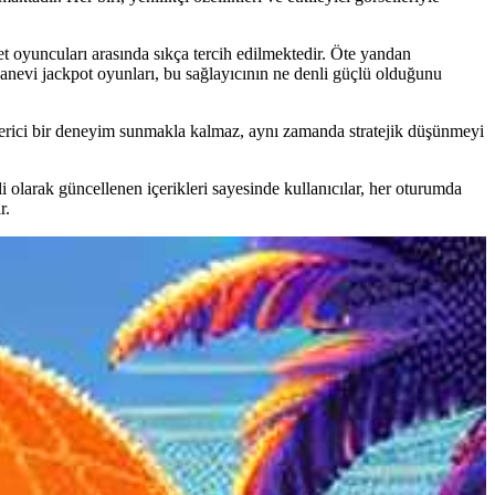
et oyuncuları arasında sıkça tercih edilmektedir. Öte yandan
sanevi jackpot oyunları, bu sağlayıcının ne denli güçlü olduğunu
erici bir deneyim sunmakla kalmaz, aynı zamanda stratejik düşünmeyi
 olarak güncellenen içerikleri sayesinde kullanıcılar, her oturumda
r.